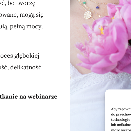
yć, bo tworzę
towane, mogą się
zułą, pełną mocy,
roces głębokiej
ść, delikatność
otkanie na webinarze
Aby zapewnić
do przechow
technologie
lub unikalne
może niekorz