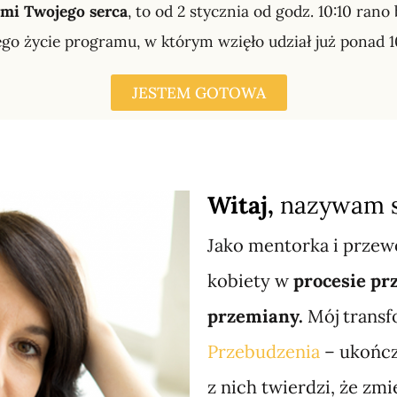
ami Twojego serca
, to od 2 stycznia od godz. 10:10 ran
go życie programu, w którym wzięło udział już ponad 
JESTEM GOTOWA
Witaj,
nazywam 
Jako mentorka i przew
kobiety w
procesie pr
przemiany.
Mój transf
Przebudzenia
– ukończ
z nich twierdzi, że zmi