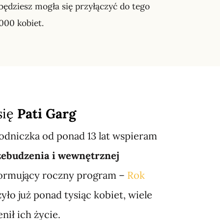
o będziesz mogła się przyłączyć do tego
1000 kobiet.
się
Pati Garg
odniczka od ponad 13 lat wspieram
zebudzenia i wewnętrznej
ormujący roczny program –
Rok
yło już ponad tysiąc kobiet, wiele
enił ich życie.