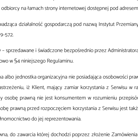
odbiorcy na łamach strony internetowej dostępnej pod adresem 
owadząca działalność gospodarczą pod nazwą Instytut Przemiany 
9-572.
y – sprzedawane i świadczone bezpośrednio przez Administratora
łowo w §4 niniejszego Regulaminu.
wna albo jednostka organizacyjna nie posiadająca osobowości pr
strzeżeniu, iż Klient, mający zamiar korzystania z Serwisu w 
ący osobę prawną nie jest konsumentem w rozumieniu przepis
obę prawną przed rozpoczęciem korzystania z Serwisu jest tak
łnomocnictwo do jej reprezentowania.
a, do zawarcia której dochodzi poprzez złożenie Zamówienia o