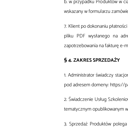
b. w przypadku Produktów w cią
wskazany w formularzu zamówie
7. Klient po dokonaniu płatnośc
pliku PDF wysłanego na adre
zapotrzebowania na fakturę e-m
§ 4. ZAKRES SPRZEDAŻY
1. Administrator świadczy stacj
pod adresem domeny: https://pat
2. Świadczenie Usług Szkoleniow
tematycznym opublikowanym w r
3. Sprzedaż Produktów polega n