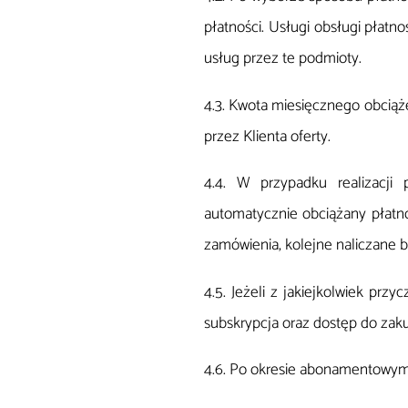
płatności. Usługi obsługi płat
usług przez te podmioty.
4.3. Kwota miesięcznego obcią
przez Klienta oferty.
4.4. W przypadku realizacji
automatycznie obciążany płatno
zamówienia, kolejne naliczane bę
4.5. Jeżeli z jakiejkolwiek prz
subskrypcja oraz dostęp do za
4.6. Po okresie abonamentowym