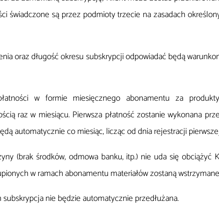
ności świadczone są przez podmioty trzecie na zasadach określo
żenia oraz długość okresu subskrypcji odpowiadać będą warunk
 płatności w formie miesięcznego abonamentu za produkty
ścią raz w miesiącu. Pierwsza płatność zostanie wykonana prz
dą automatycznie co miesiąc, licząc od dnia rejestracji pierwsze
yczyny (brak środków, odmowa banku, itp.) nie uda się obciążyć 
kupionych w ramach abonamentu materiałów zostaną wstrzymane
 subskrypcja nie będzie automatycznie przedłużana.