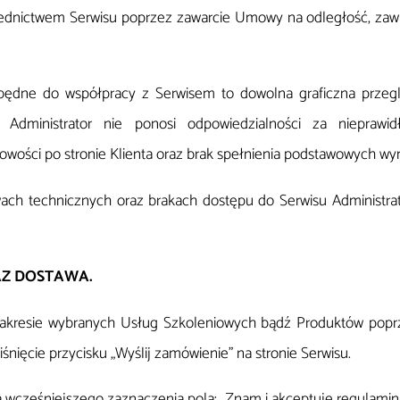
rednictwem Serwisu poprzez zawarcie Umowy na odległość, zaw
będne do współpracy z Serwisem to dowolna graficzna przegl
. Administrator nie ponosi odpowiedzialności za nieprawi
łowości po stronie Klienta oraz brak spełnienia podstawowych w
wach technicznych oraz brakach dostępu do Serwisu Administrat
AZ DOSTAWA.
 zakresie wybranych Usług Szkoleniowych bądź Produktów pop
śnięcie przycisku „Wyślij zamówienie” na stronie Serwisu.
wcześniejszego zaznaczenia pola: „Znam i akceptuję regulamin i