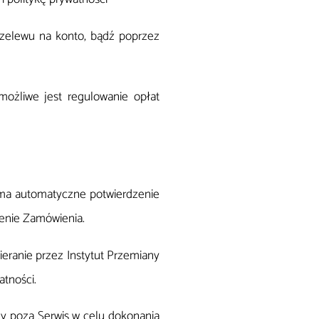
rzelewu na konto, bądź poprzez
ożliwe jest regulowanie opłat
yma automatyczne potwierdzenie
żenie Zamówienia.
eranie przez Instytut Przemiany
atności.
ny poza Serwis w celu dokonania