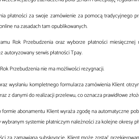
nia płatności za swoje zamówienie za pomocą tradycyjnego p
online na zasadach tam opublikowanych.
ramu Rok Przebudzenia oraz wyborze płatności miesięcznej m
z autoryzowany serwis płatności Tpay.
 Rok Przebudzenia nie ma możliwości rezygnacji.
 oraz wysłaniu kompletnego formularza zamówienia Klient otrz
az z danymi do realizacji przelewu, co oznacza prawidłowe zło
i w formie abonamentu Klient wyraża zgodę na automatyczne pobi
b w wybranym systemie płatniczym należności za kolejne okresy pł
ści za zamawianą subskrypcję, Klient może zostać przekierowa